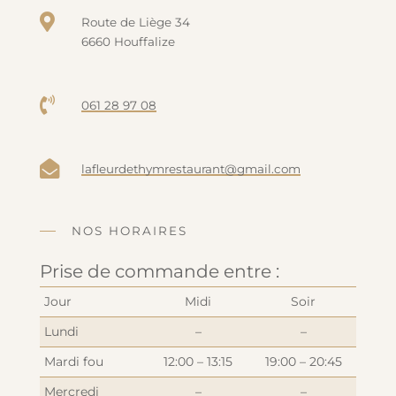

Route de Liège 34
6660 Houffalize

061 28 97 08

lafleurdethymrestaurant@gmail.com
NOS HORAIRES
Prise de commande entre :
Jour
Midi
Soir
Lundi
–
–
Mardi fou
12:00 – 13:15
19:00 – 20:45
Mercredi
–
–